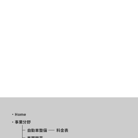
MORE
・Home
・事業分野
自動車整備
料金表
車両販売